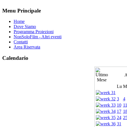
Menu Principale
Home
Dove Siamo
Programma Proiezioni
NonSoloFilm - Altri eventi
Contatti
Area Riservata
Calendario
A
Lu
M
3
4
10
1
17
1
24
2
31