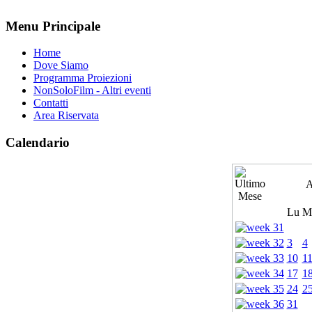
Menu Principale
Home
Dove Siamo
Programma Proiezioni
NonSoloFilm - Altri eventi
Contatti
Area Riservata
Calendario
A
Lu
M
3
4
10
1
17
1
24
2
31