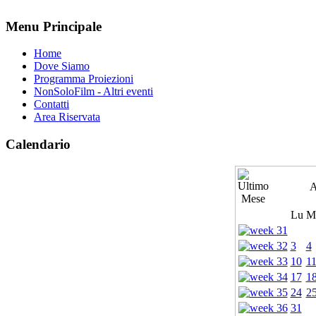
Menu Principale
Home
Dove Siamo
Programma Proiezioni
NonSoloFilm - Altri eventi
Contatti
Area Riservata
Calendario
A
Lu
M
3
4
10
1
17
1
24
2
31