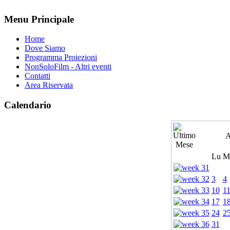
Menu Principale
Home
Dove Siamo
Programma Proiezioni
NonSoloFilm - Altri eventi
Contatti
Area Riservata
Calendario
A
Lu
M
3
4
10
1
17
1
24
2
31