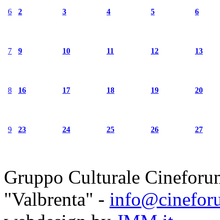
6
2
3
4
5
6
7
9
10
11
12
13
8
16
17
18
19
20
9
23
24
25
26
27
Gruppo Culturale Cineforu
"Valbrenta" -
info@cinefor