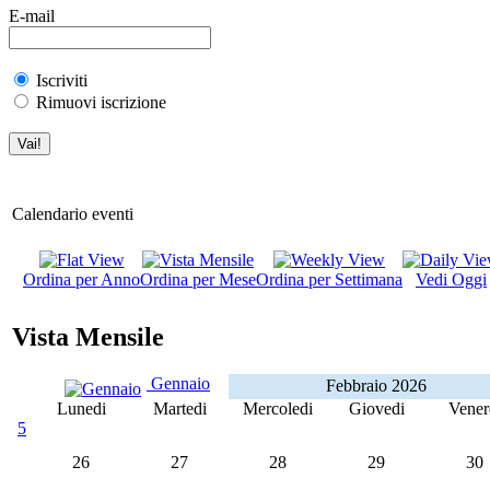
E-mail
Iscriviti
Rimuovi iscrizione
Calendario eventi
Ordina per Anno
Ordina per Mese
Ordina per Settimana
Vedi Oggi
Vista Mensile
Gennaio
Febbraio 2026
Lunedi
Martedi
Mercoledi
Giovedi
Vener
5
26
27
28
29
30