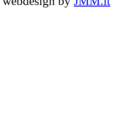
webdesign by
JMM.it