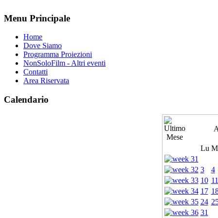
Menu Principale
Home
Dove Siamo
Programma Proiezioni
NonSoloFilm - Altri eventi
Contatti
Area Riservata
Calendario
A
Lu
M
3
4
10
1
17
1
24
2
31