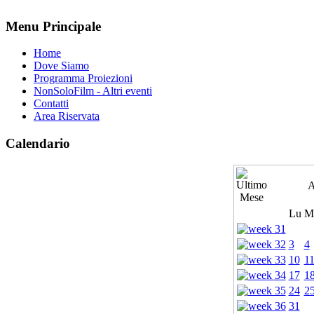
Menu Principale
Home
Dove Siamo
Programma Proiezioni
NonSoloFilm - Altri eventi
Contatti
Area Riservata
Calendario
A
Lu
M
3
4
10
1
17
1
24
2
31