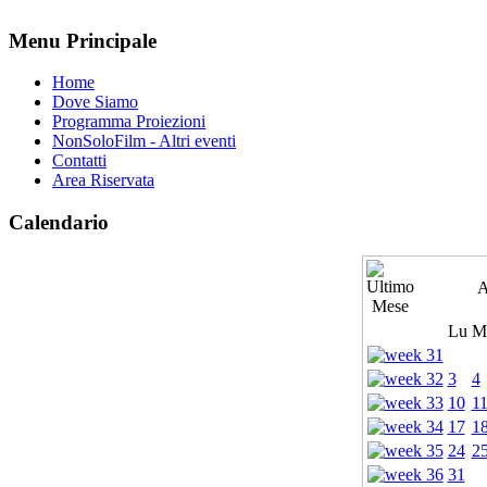
Menu Principale
Home
Dove Siamo
Programma Proiezioni
NonSoloFilm - Altri eventi
Contatti
Area Riservata
Calendario
A
Lu
M
3
4
10
1
17
1
24
2
31