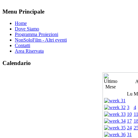
Menu Principale
Home
Dove Siamo
Programma Proiezioni
NonSoloFilm - Altri eventi
Contatti
Area Riservata
Calendario
A
Lu
M
3
4
10
1
17
1
24
2
31