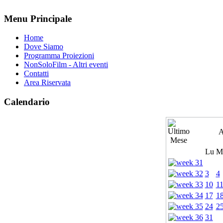
Menu Principale
Home
Dove Siamo
Programma Proiezioni
NonSoloFilm - Altri eventi
Contatti
Area Riservata
Calendario
A
Lu
M
3
4
10
1
17
1
24
2
31