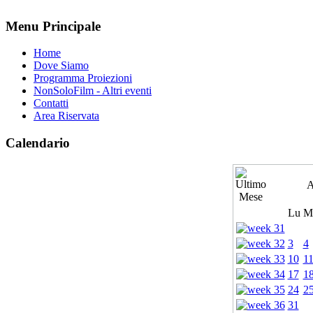
Menu Principale
Home
Dove Siamo
Programma Proiezioni
NonSoloFilm - Altri eventi
Contatti
Area Riservata
Calendario
A
Lu
M
3
4
10
1
17
1
24
2
31