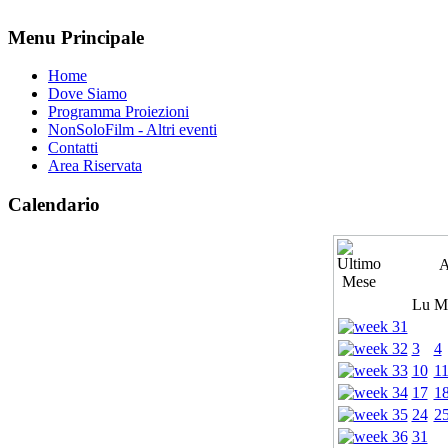
Menu Principale
Home
Dove Siamo
Programma Proiezioni
NonSoloFilm - Altri eventi
Contatti
Area Riservata
Calendario
A
Lu
M
3
4
10
1
17
1
24
2
31