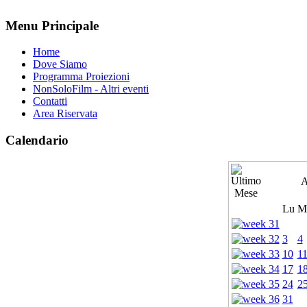
Menu Principale
Home
Dove Siamo
Programma Proiezioni
NonSoloFilm - Altri eventi
Contatti
Area Riservata
Calendario
A
Lu
M
3
4
10
1
17
1
24
2
31