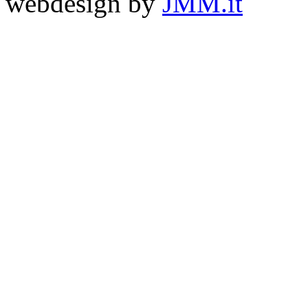
webdesign by
JMM.it