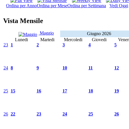
Ordina per Anno
Ordina per Mese
Ordina per Settimana
Vedi Oggi
Vista Mensile
Maggio
Giugno 2026
Lunedi
Martedi
Mercoledi
Giovedi
Vener
23
1
2
3
4
5
24
8
9
10
11
12
25
15
16
17
18
19
26
22
23
24
25
26