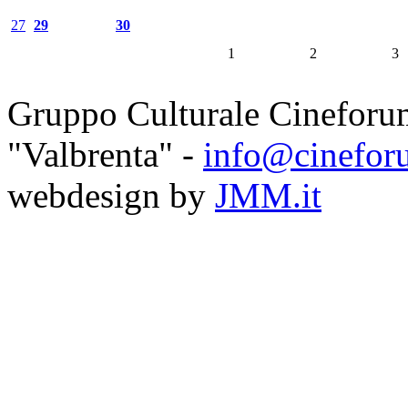
27
29
30
1
2
3
Gruppo Culturale Cineforu
"Valbrenta" -
info@cinefor
webdesign by
JMM.it