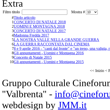
Extra
Filtro titolo
Mostra #
#
Titolo articolo
1
CONCERTO DI NATALE 2018
2
UOMINI E MONTAGNA 2018
3
CONCERTO DI NATALE 2017
4
Madonna Fredda 2017
5
LA NOSTRA VALLE NELLA GRANDE GUERRA
6
LA GUERRA RACCONTATA DAL CINEMA
7
8 e 9 aprile 2016 - "canti dal fronte" e "un treno, una valigia, 
8
Gli appuntamenti - Uomini e Montagna 2016
9
Concerto di Natale 2015
10
Gli appuntamenti - Uomini e Montagna 2015
<<
Inizio
<
P
Gruppo Culturale Cineforu
"Valbrenta" -
info@cinefor
webdesign by
JMM.it