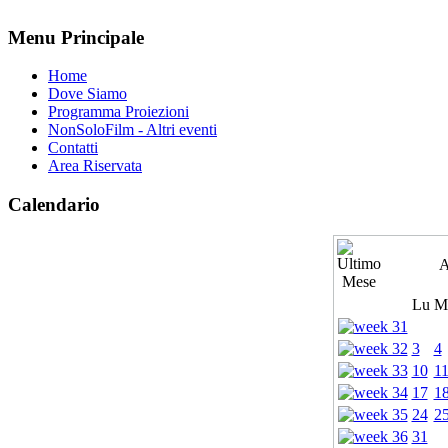
Menu Principale
Home
Dove Siamo
Programma Proiezioni
NonSoloFilm - Altri eventi
Contatti
Area Riservata
Calendario
A
Lu
M
3
4
10
1
17
1
24
2
31